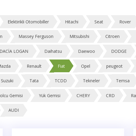
Elektirikli Otomobiller
Hitachi
Seat
Rover
on
Massey Ferguson
Mitsubishi
Citroen
DACİA LOGAN
Daihatsu
Daewoo
DODGE
azda
Renault
Fiat
Opel
peugeot
Suzuki
Tata
TCDD
Tekneler
Temsa
olcu Gemisi
Yük Gemisi
CHERY
CRD
Ra
AUDI