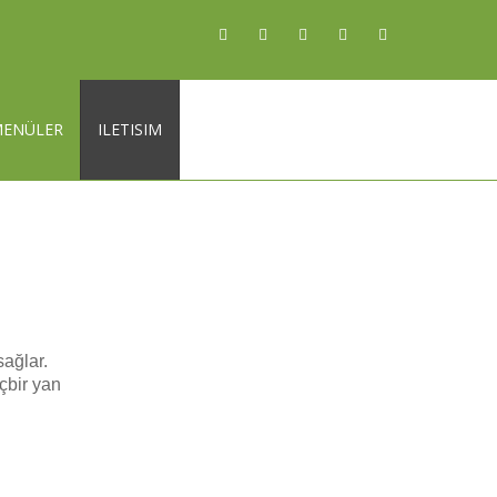
MENÜLER
ILETISIM
sağlar.
çbir yan