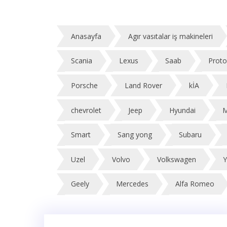
Anasayfa
Agır vasıtalar iş makineleri
Scania
Lexus
Saab
Prot
Porsche
Land Rover
kİA
chevrolet
Jeep
Hyundai
M
Smart
Sang yong
Subaru
Uzel
Volvo
Volkswagen
Y
Geely
Mercedes
Alfa Romeo