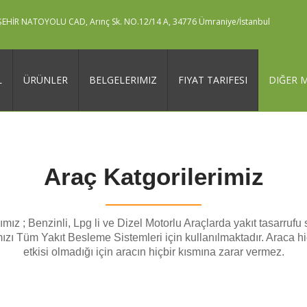
EHİR NATOYOLU CAD, Arınç Sk. NO.12/14 A, 34776 Ümraniye/İstanbul
L
ÜRÜNLER
BELGELERIMIZ
FIYAT TARIFESI
DIĞER 
Araç Katgorilerimiz
mız ; Benzinli, Lpg li ve Dizel Motorlu Araçlarda yakıt tasarrufu 
ızı Tüm Yakıt Besleme Sistemleri için kullanılmaktadır. Araca hi
etkisi olmadığı için aracın hiçbir kısmına zarar vermez.