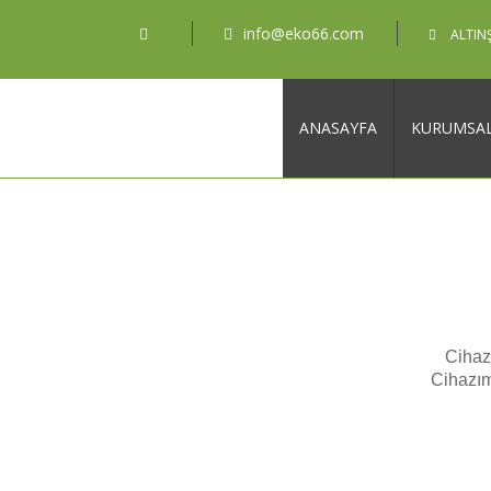
info@eko66.com
ALTINŞ
ANASAYFA
KURUMSA
Cihazı
Cihazım