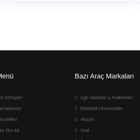
 Menü
Bazı Araç Markaları
i Görüşleri
Agır vasıtalar iş makineleri
amalarımız
Elektirikli Otomobiller
odelleri
Hitachi
da Eko-66
Seat