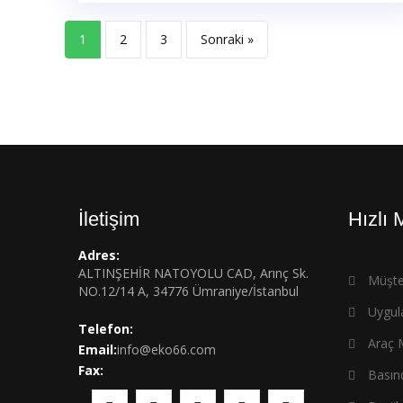
1
2
3
Sonraki »
İletişim
Hızlı
Adres:
ALTINŞEHİR NATOYOLU CAD, Arınç Sk.
Müşter
NO.12/14 A, 34776 Ümraniye/İstanbul
Uygul
Telefon:
Araç M
Email:
info@eko66.com
Fax:
Basın