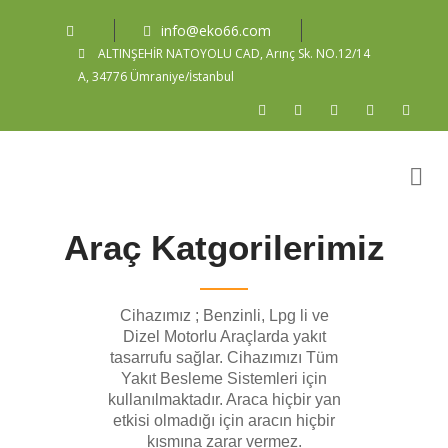
info@eko66.com
ALTINŞEHİR NATOYOLU CAD, Arınç Sk. NO.12/14
A, 34776 Ümraniye/İstanbul
Araç Katgorilerimiz
Cihazımız ; Benzinli, Lpg li ve
Dizel Motorlu Araçlarda yakıt
tasarrufu sağlar. Cihazımızı Tüm
Yakıt Besleme Sistemleri için
kullanılmaktadır. Araca hiçbir yan
etkisi olmadığı için aracın hiçbir
kısmına zarar vermez.