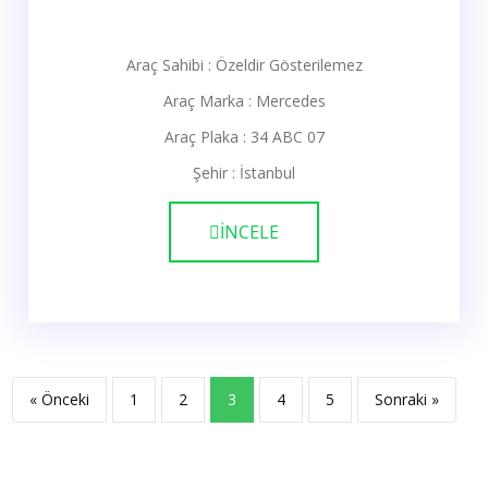
Araç Sahibi : Özeldir Gösterilemez
Araç Marka : Mercedes
Araç Plaka : 34 ABC 07
Şehir : İstanbul
İNCELE
« Önceki
1
2
3
4
5
Sonraki »